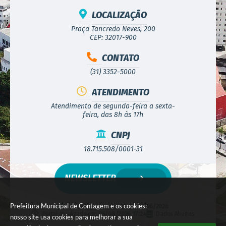
LOCALIZAÇÃO
Praça Tancredo Neves, 200
CEP: 32017-900
CONTATO
(31) 3352-5000
ATENDIMENTO
Atendimento de segunda-feira a sexta-
feira, das 8h às 17h
CNPJ
18.715.508/0001-31
NEWSLETTER
Prefeitura Municipal de Contagem e os cookies:
Versão do Sistema:
3.5.3 - 19/06/2026
Portal atualizado em:
06/08/2026 17:24
Dados Abertos
nosso site usa cookies para melhorar a sua