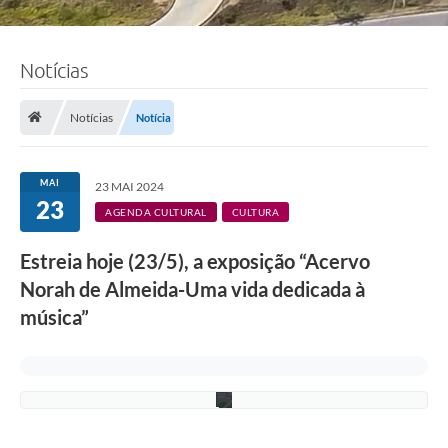
t
o
:
a
c
Notícias
e
r
v
Notícias
Notícia
o
p
e
s
MAI
23 MAI 2024
s
23
o
AGENDA CULTURAL
CULTURA
a
l
Estreia hoje (23/5), a exposição “Acervo
d
a
Norah de Almeida-Uma vida dedicada à
a
r
música”
t
i
s
t
a