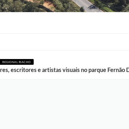
F
REGIONAL RIACHO
o
res, escritores e artistas visuais no parque Fernão 
t
o
:
A
n
d
r
e
i
a
C
a
r
v