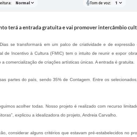
eitura:
Tom de voz:
to terá a entrada gratuita e vai promover intercâmbio cul
ias se transformará em um palco de criatividade e de expressão c
de Incentivo à Cultura (FMIC) tem o intuito de reunir e expor obra
a comercialização de criações artísticas únicas. A entrada é gratuita.
rsas partes do país, sendo 35% de Contagem. Entre os selecionados, e
uimos acolher todas. Nosso projeto é realizado com recurso limitado,
toras”, explicou a idealizadora do projeto, Andreia Carvalho.
o, considerar alguns critérios que estavam pré-estabelecidos no pro