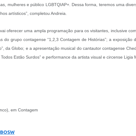
sas, mulheres e público LGBTQIAP+. Dessa forma, teremos uma divers
lhos artísticos”, completou Andreia.
ai oferecer uma ampla programação para os visitantes, inclusive com
ias do grupo contagense “1,2,3 Contagem de Histórias”; a exposição d
, da Globo; e a apresentação musical do cantautor contagense Chedin
o Todos Estão Surdos” e performance da artista visual e circense Ligia
Cinco), em Contagem
/cBOSW