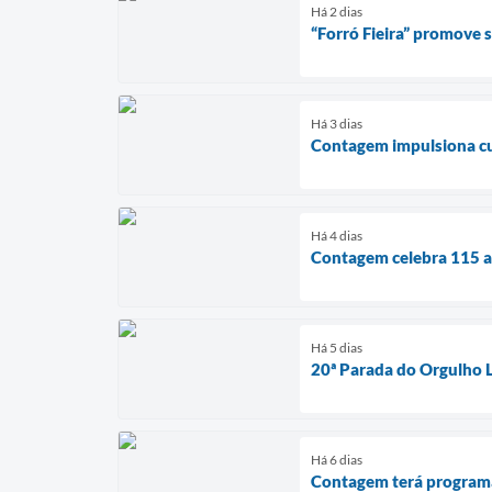
Há 2 dias
“Forró Fieira” promove
Há 3 dias
Contagem impulsiona cul
Há 4 dias
Contagem celebra 115 an
Há 5 dias
20ª Parada do Orgulho 
Há 6 dias
Contagem terá programaç