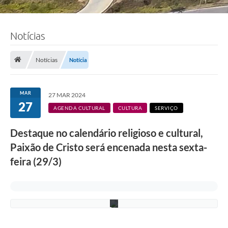
Notícias
Notícias
Notícia
F
o
MAR
27 MAR 2024
t
27
o
AGENDA CULTURAL
CULTURA
SERVIÇO
:
C
Destaque no calendário religioso e cultural,
r
i
Paixão de Cristo será encenada nesta sexta-
s
M
feira (29/3)
a
t
t
o
s