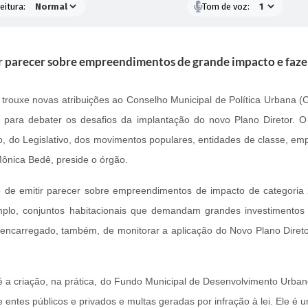
eitura:
Tom de voz:
r parecer sobre empreendimentos de grande impacto e fazer
rouxe novas atribuições ao Conselho Municipal de Política Urbana (Co
para debater os desafios da implantação do novo Plano Diretor. O 
vo, do Legislativo, dos movimentos populares, entidades de classe, emp
Mônica Bedê, preside o órgão.
de emitir parecer sobre empreendimentos de impacto de categoria 2,
mplo, conjuntos habitacionais que demandam grandes investimentos d
encarregado, também, de monitorar a aplicação do Novo Plano Diret
 a criação, na prática, do Fundo Municipal de Desenvolvimento Urbano
tes públicos e privados e multas geradas por infração à lei. Ele é 