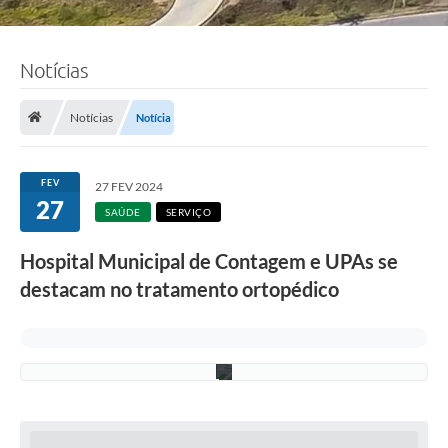
Notícias
F
o
t
o
Notícias
Notícia
:
L
u
c
FEV
27 FEV 2024
i
27
S
SAÚDE
SERVIÇO
a
l
Hospital Municipal de Contagem e UPAs se
l
u
destacam no tratamento ortopédico
m
/
P
M
C