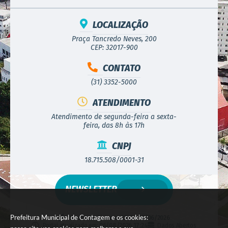
LOCALIZAÇÃO
Praça Tancredo Neves, 200
CEP: 32017-900
CONTATO
(31) 3352-5000
ATENDIMENTO
Atendimento de segunda-feira a sexta-
feira, das 8h às 17h
CNPJ
18.715.508/0001-31
NEWSLETTER
Prefeitura Municipal de Contagem e os cookies:
Versão do Sistema:
3.5.3 - 19/06/2026
Portal atualizado em:
06/08/2026 17:24
Dados Abertos