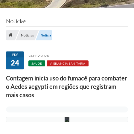
Notícias
F
o
Notícias
Notícia
t
o
:
F
FEV
24 FEV 2024
á
24
b
SAÚDE
VIGILÂNCIA SANITÁRIA
i
o
Contagem inicia uso do fumacê para combater
S
i
o Aedes aegypti em regiões que registram
l
v
mais casos
a
/
P
M
C