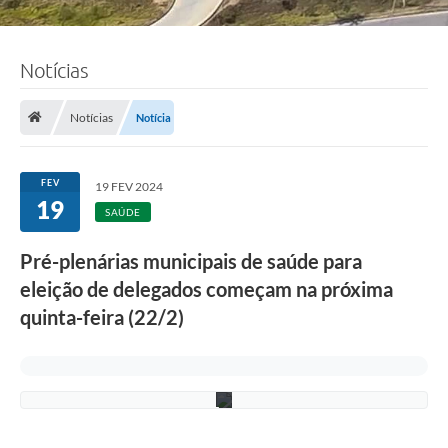
Notícias
F
o
Notícias
Notícia
t
o
:
L
FEV
19 FEV 2024
u
19
c
SAÚDE
i
S
Pré-plenárias municipais de saúde para
a
l
eleição de delegados começam na próxima
l
u
quinta-feira (22/2)
m
/
P
M
C