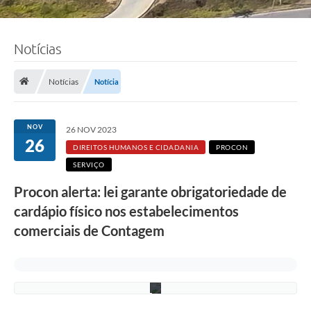
Notícias
F
o
Notícias
Notícia
t
o
:
a
NOV
26 NOV 2023
r
26
q
DIREITOS HUMANOS E CIDADANIA
PROCON
u
SERVIÇO
i
v
Procon alerta: lei garante obrigatoriedade de
o
S
cardápio físico nos estabelecimentos
D
H
comerciais de Contagem
C
/
P
M
C