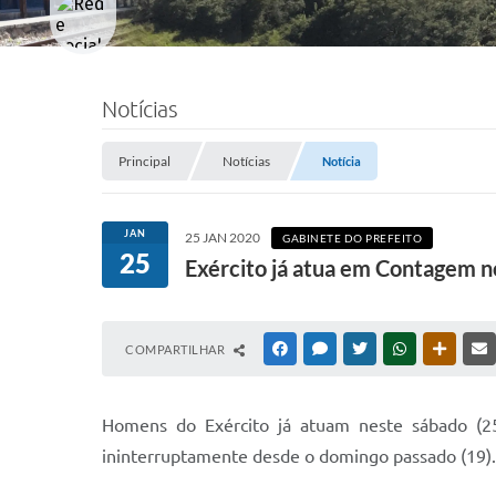
Notícias
Principal
Notícias
Notícia
JAN
25 JAN 2020
GABINETE DO PREFEITO
25
Exército já atua em Contagem no
COMPARTILHAR
FACEBOOK
MESSENGER
TWITTER
WHATSAPP
OUTRAS
Homens do Exército já atuam neste sábado (25
ininterruptamente desde o domingo passado (19). O