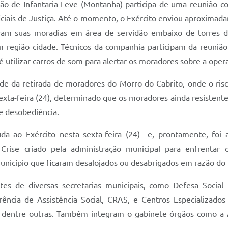
ão de Infantaria Leve (Montanha) participa de uma reunião co
oficiais de Justiça. Até o momento, o Exército enviou aproximad
am suas moradias em área de servidão embaixo de torres de
m região cidade. Técnicos da companhia participam da reunião
 é utilizar carros de som para alertar os moradores sobre a ope
ade da retirada de moradores do Morro do Cabrito, onde o risc
exta-feira (24), determinado que os moradores ainda resistentes
e desobediência.
da ao Exército nesta sexta-feira (24) e, prontamente, foi at
Crise criado pela administração municipal para enfrentar 
unicípio que ficaram desalojados ou desabrigados em razão do
s de diversas secretarias municipais, como Defesa Social (
ncia de Assistência Social, CRAS, e Centros Especializados
 dentre outras. Também integram o gabinete órgãos como a A