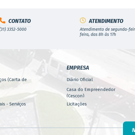
CONTATO
ATENDIMENTO
(31) 3352-5000
Atendimento de segunda-feir
feira, das 8h às 17h
EMPRESA
ços (Carta de
Diário Oficial
Casa do Empreendedor
(Cescon)
is - Serviços
Licitações
PARCERIAS
ública
Programa 4.Mais - Serviços
nos
Promoção, Atração, Eventos