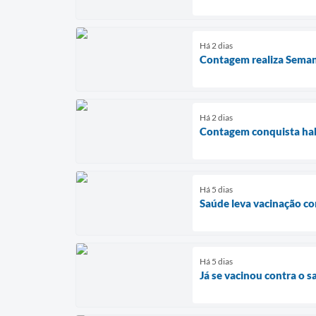
Há 2 dias
Contagem realiza Seman
Há 2 dias
Contagem conquista habi
Há 5 dias
Saúde leva vacinação c
Há 5 dias
Já se vacinou contra o 