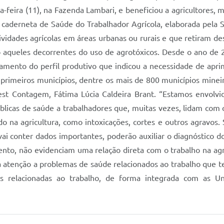
-feira (11), na Fazenda Lambari, e beneficiou a agricultores,
 caderneta de Saúde do Trabalhador Agrícola, elaborada pela
ades agrícolas em áreas urbanas ou rurais e que retiram dessa
omo aqueles decorrentes do uso de agrotóxicos. Desde o ano 
peamento do perfil produtivo que indicou a necessidade de ap
rimeiros municípios, dentre os mais de 800 municípios mineir
rest Contagem, Fátima Lúcia Caldeira Brant. “Estamos envolvi
úblicas de saúde a trabalhadores que, muitas vezes, lidam com 
 na agricultura, como intoxicações, cortes e outros agravos
i conter dados importantes, poderão auxiliar o diagnóstico dos
o, não evidenciam uma relação direta com o trabalho na agri
 atenção a problemas de saúde relacionados ao trabalho que t
as relacionadas ao trabalho, de forma integrada com as Un