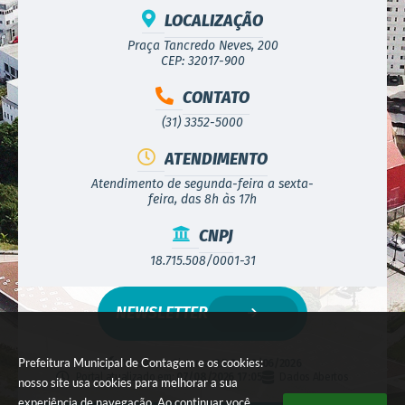
LOCALIZAÇÃO
Praça Tancredo Neves, 200
CEP: 32017-900
CONTATO
(31) 3352-5000
ATENDIMENTO
Atendimento de segunda-feira a sexta-
feira, das 8h às 17h
CNPJ
18.715.508/0001-31
NEWSLETTER
Prefeitura Municipal de Contagem e os cookies:
Versão do Sistema:
3.5.3 - 19/06/2026
Portal atualizado em:
07/08/2026 17:05
Dados Abertos
nosso site usa cookies para melhorar a sua
experiência de navegação. Ao continuar você