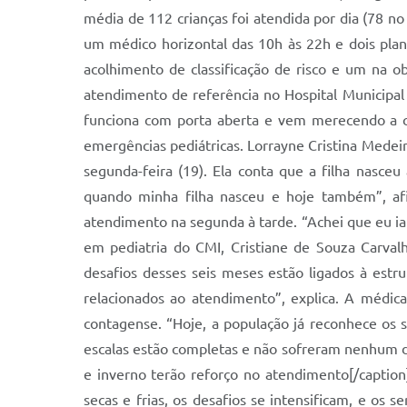
média de 112 crianças foi atendida por dia (78 no
um médico horizontal das 10h às 22h e dois plant
acolhimento de classificação de risco e um na o
atendimento de referência no Hospital Municipal d
funciona com porta aberta e vem merecendo a con
emergências pediátricas. Lorrayne Cristina Medeir
segunda-feira (19). Ela conta que a filha nasce
quando minha filha nasceu e hoje também”, afi
atendimento na segunda à tarde. “Achei que eu ia
em pediatria do CMI, Cristiane de Souza Carval
desafios desses seis meses estão ligados à estr
relacionados ao atendimento”, explica. A médic
contagense. “Hoje, a população já reconhece os 
escalas estão completas e não sofreram nenhum d
e inverno terão reforço no atendimento[/captio
secas e frias, os desafios se intensificam, e os