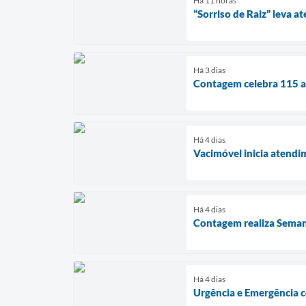
Há 11 horas
“Sorriso de Raiz” leva
Há 3 dias
Contagem celebra 115 an
Há 4 dias
Vacimóvel inicia atendi
Há 4 dias
Contagem realiza Seman
Há 4 dias
Urgência e Emergência c