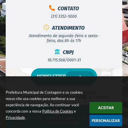
CONTATO
(31) 3352-5000
ATENDIMENTO
Atendimento de segunda-feira a sexta-
feira, das 8h às 17h
CNPJ
18.715.508/0001-31
NEWSLETTER
Prefeitura Municipal de Contagem e os cookies:
Versão do Sistema:
3.5.3 - 19/06/2026
Portal atualizado em:
07/08/2026 17:05
Dados Abertos
nosso site usa cookies para melhorar a sua
experiência de navegação. Ao continuar você
ACEITAR
concorda com a nossa
Política de Cookies
e
Privacidade
.
© Copyright Instar - 2006-2026. Todos os direitos reservados -
PERSONALIZAR
Instar Tecnologia