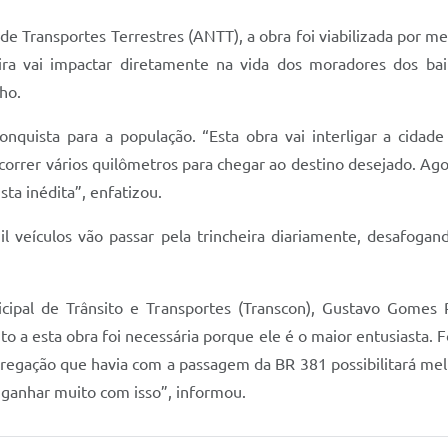
e Transportes Terrestres (ANTT), a obra foi viabilizada por m
eira vai impactar diretamente na vida dos moradores dos ba
cho.
conquista para a população. “Esta obra vai interligar a cid
correr vários quilômetros para chegar ao destino desejado. Ago
ta inédita”, enfatizou.
 veículos vão passar pela trincheira diariamente, desafogand
pal de Trânsito e Transportes (Transcon), Gustavo Gomes P
eito a esta obra foi necessária porque ele é o maior entusiasta. 
segregação que havia com a passagem da BR 381 possibilitará m
o ganhar muito com isso”, informou.