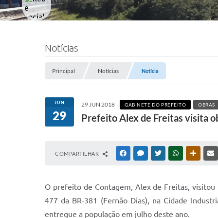
Notícias
Principal
Notícias
Notícia
JUN
29 JUN 2018
GABINETE DO PREFEITO
OBRAS
29
Prefeito Alex de Freitas visita 
COMPARTILHAR
FACEBOOK
MESSENGER
TWITTER
WHATSAPP
OUTRAS
O prefeito de Contagem, Alex de Freitas, visitou 
477 da BR-381 (Fernão Dias), na Cidade Industri
entregue a população em julho deste ano.