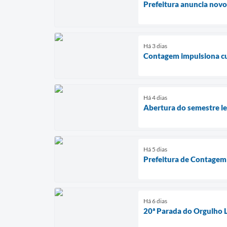
Prefeitura anuncia novo
Há 3 dias
Contagem impulsiona cul
Há 4 dias
Abertura do semestre leg
Há 5 dias
Prefeitura de Contagem 
Há 6 dias
20ª Parada do Orgulho 