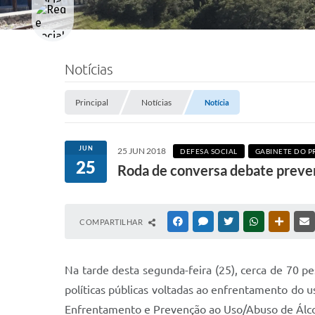
Notícias
Principal
Notícias
Notícia
JUN
25 JUN 2018
DEFESA SOCIAL
GABINETE DO P
25
Roda de conversa debate preven
COMPARTILHAR
FACEBOOK
MESSENGER
TWITTER
WHATSAPP
OUTRAS
Na tarde desta segunda-feira (25), cerca de 70 p
políticas públicas voltadas ao enfrentamento do
Enfrentamento e Prevenção ao Uso/Abuso de Álco