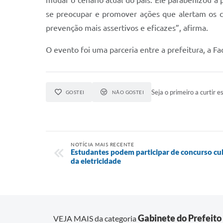
mudar o cenário atual do país. Ele parabenizou 
se preocupar e promover ações que alertam os ci
prevenção mais assertivos e eficazes”, afirma.
O evento foi uma parceria entre a prefeitura, a F
Seja o primeiro a curtir es
GOSTEI
NÃO GOSTEI
NOTÍCIA MAIS RECENTE
Estudantes podem participar de concurso cul
da eletricidade
Gabinete do Prefeito
VEJA MAIS da categoria