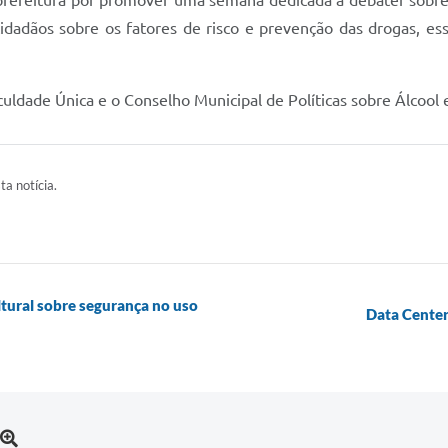
a prefeitura por promover uma semana dedicada a debater sobre
dadãos sobre os fatores de risco e prevenção das drogas, es
aculdade Única e o Conselho Municipal de Políticas sobre Álco
ta notícia.
tural sobre segurança no uso
Data Center 