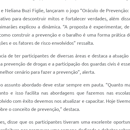
 e Neliana Buzi Figlie, lançaram o jogo “Oráculo de Prevenção:
tivo para descontruir mitos e fortalecer verdades, além dis
Guimarães explicou a dinâmica. “A proposta é experimentar, de
 como construir a prevenção e o baralho é uma forma prática 
ações e os fatores de risco envolvidos” ressalta.
ância de ter participantes de diversas áreas e destaca a atuaç
 a prevenção de drogas e a participação dos guardas civis é ess
melhor cenário para fazer a prevenção”, alerta.
or, o assunto abordado deve estar sempre em pauta. “Quanto 
to e isso facilita nas abordagens que fazemos nas escolas
lvido com êxito devemos nos atualizar e capacitar. Hoje tivem
bre o conceito de prevenção,” destaca.
es, disse que os participantes tiveram uma excelente oportu