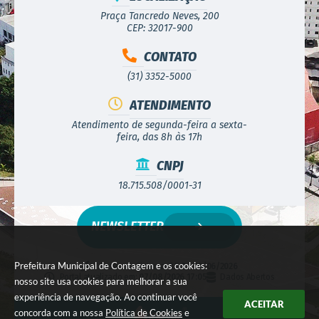
Praça Tancredo Neves, 200
CEP: 32017-900
CONTATO
(31) 3352-5000
ATENDIMENTO
Atendimento de segunda-feira a sexta-
feira, das 8h às 17h
CNPJ
18.715.508/0001-31
NEWSLETTER
Prefeitura Municipal de Contagem e os cookies:
Versão do Sistema:
3.5.3 - 19/06/2026
Portal atualizado em:
07/08/2026 17:05
Dados Abertos
nosso site usa cookies para melhorar a sua
experiência de navegação. Ao continuar você
ACEITAR
concorda com a nossa
Política de Cookies
e