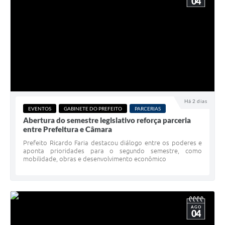
04
Há 2 dias
EVENTOS
GABINETE DO PREFEITO
PARCERIAS
Abertura do semestre legislativo reforça parceria
entre Prefeitura e Câmara
Prefeito Ricardo Faria destacou diálogo entre os poderes e
aponta prioridades para o segundo semestre, como
mobilidade, obras e desenvolvimento econômico
AGO
04