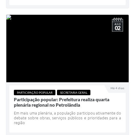
AGO
02
Há 4 dias
PARTICIPAÇÃO POPULAR
SECRETARIA GERAL
Participação popular: Prefeitura realiza quarta
plenária regional no Petrolândia
Em mais uma plenária, a população participou ativamente do
debate sobre obras, serviços públicos e prioridades para a
região