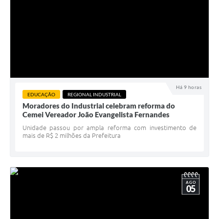
Há 9 horas
EDUCAÇÃO
REGIONAL INDUSTRIAL
Moradores do Industrial celebram reforma do
Cemei Vereador João Evangelista Fernandes
Unidade passou por ampla reforma com investimento de
mais de R$ 2 milhões da Prefeitura
AGO
05