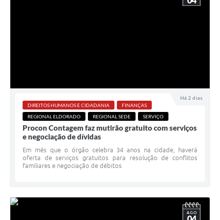
04
Há 2 dias
DIREITOS HUMANOS E CIDADANIA
FINANÇAS
REGIONAL ELDORADO
REGIONAL SEDE
SERVIÇO
Procon Contagem faz mutirão gratuito com serviços
e negociação de dívidas
Em mês que o órgão celebra 34 anos na cidade, haverá
oferta de serviços gratuitos para resolução de conflitos
familiares e negociação de débitos
AGO
04