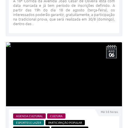
A 18ª Corrida da Avenida João César de Oliveira está com
data marcada e já tem período de inscrições definido. A
partir das 19h do dia 18 de agosto (terça-feira), os
interessados poderão garantir, gratuitamente, a participação
na tradicional prova, que será realizada em 30/8 (domingo),
dentro das...
AGO
06
Há 16 horas
AGENDA CULTURAL
CULTURA
ESPORTES E LAZER
PARTICIPAÇÃO POPULAR