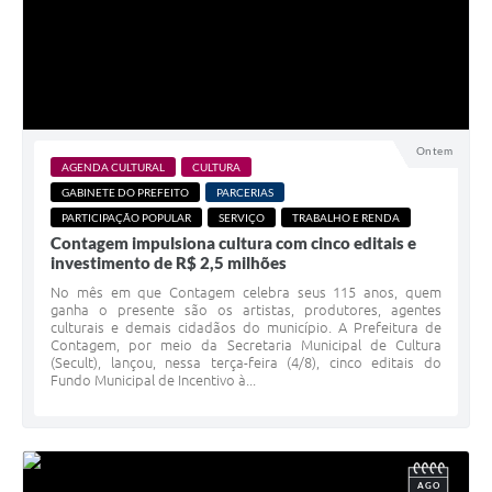
Ontem
AGENDA CULTURAL
CULTURA
GABINETE DO PREFEITO
PARCERIAS
PARTICIPAÇÃO POPULAR
SERVIÇO
TRABALHO E RENDA
Contagem impulsiona cultura com cinco editais e
investimento de R$ 2,5 milhões
No mês em que Contagem celebra seus 115 anos, quem
ganha o presente são os artistas, produtores, agentes
culturais e demais cidadãos do município. A Prefeitura de
Contagem, por meio da Secretaria Municipal de Cultura
(Secult), lançou, nessa terça-feira (4/8), cinco editais do
Fundo Municipal de Incentivo à...
AGO