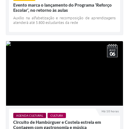
Evento marca o lançamento do Programa ‘Reforço
Escolar’, no retorno às aulas
Auxílio na alfabetização e recomposição de aprendizagens
atenderá até 5.800 estudantes da rede
AGO
06
Há 10 horas
AGENDA CULTURAL
CULTURA
Circuito de Hambúrguer e Costela estreia em
Contagem com gastronomia e música