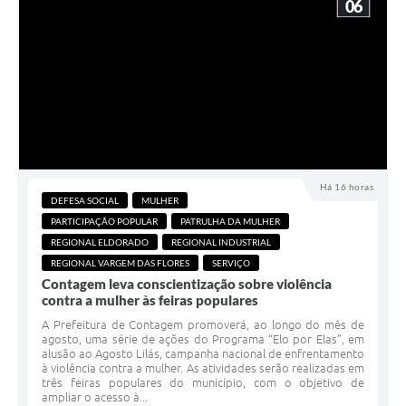
06
Há 16 horas
DEFESA SOCIAL
MULHER
PARTICIPAÇÃO POPULAR
PATRULHA DA MULHER
REGIONAL ELDORADO
REGIONAL INDUSTRIAL
REGIONAL VARGEM DAS FLORES
SERVIÇO
Contagem leva conscientização sobre violência
contra a mulher às feiras populares
A Prefeitura de Contagem promoverá, ao longo do mês de
agosto, uma série de ações do Programa “Elo por Elas”, em
alusão ao Agosto Lilás, campanha nacional de enfrentamento
à violência contra a mulher. As atividades serão realizadas em
três feiras populares do município, com o objetivo de
ampliar o acesso à...