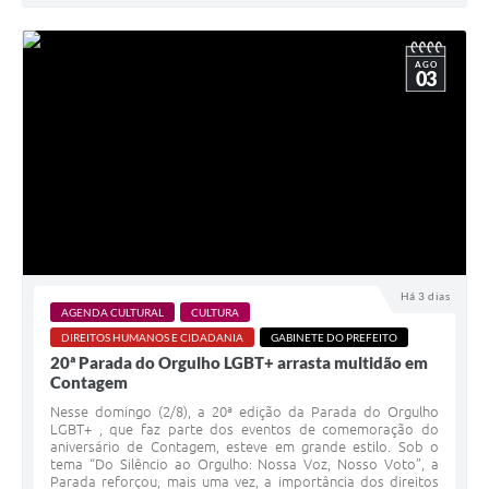
AGO
03
Há 3 dias
AGENDA CULTURAL
CULTURA
DIREITOS HUMANOS E CIDADANIA
GABINETE DO PREFEITO
20ª Parada do Orgulho LGBT+ arrasta multidão em
Contagem
Nesse domingo (2/8), a 20ª edição da Parada do Orgulho
LGBT+ , que faz parte dos eventos de comemoração do
aniversário de Contagem, esteve em grande estilo. Sob o
tema “Do Silêncio ao Orgulho: Nossa Voz, Nosso Voto”, a
Parada reforçou, mais uma vez, a importância dos direitos