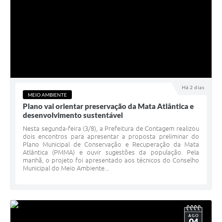
Há 2 dias
MEIO AMBIENTE
Plano vai orientar preservação da Mata Atlântica e
desenvolvimento sustentável
Nesta segunda-feira (3/8), a Prefeitura de Contagem realizou
dois encontros para apresentar a proposta preliminar do
Plano Municipal de Conservação e Recuperação da Mata
Atlântica (PMMA) e ouvir sugestões da população. Pela
manhã, o projeto foi apresentado aos técnicos do Conselho
Municipal do Meio Ambiente...
AGO