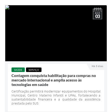
AGO
03
Há 3 dias
SAÚDE
SERVIÇO
Contagem conquista habilitação para compras no
mercado internacional e amplia acesso às
tecnologias em saúde
Certificação permitirá modernizar equipamentos do Hospital
Municipal, Centro Materno Infantil e UPAs, fortalecendo a
sustentabilidade financeira e a qualidade da assistência
prestada pelo SUS