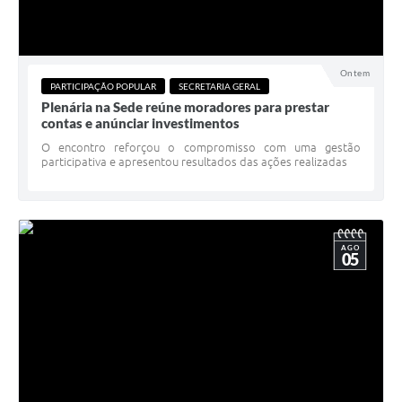
Ontem
PARTICIPAÇÃO POPULAR
SECRETARIA GERAL
Plenária na Sede reúne moradores para prestar
contas e anúnciar investimentos
O encontro reforçou o compromisso com uma gestão
participativa e apresentou resultados das ações realizadas
AGO
05