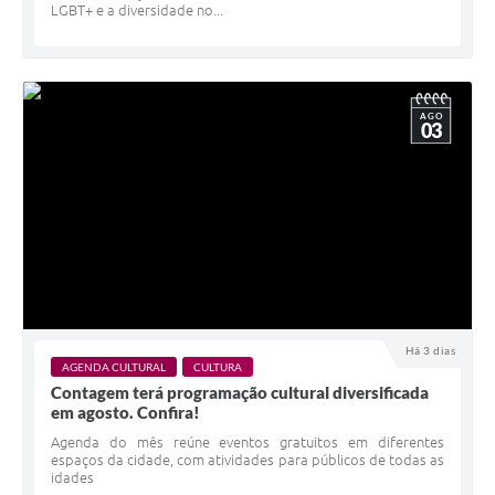
LGBT+ e a diversidade no...
AGO
03
Há 3 dias
AGENDA CULTURAL
CULTURA
Contagem terá programação cultural diversificada
em agosto. Confira!
Agenda do mês reúne eventos gratuitos em diferentes
espaços da cidade, com atividades para públicos de todas as
idades