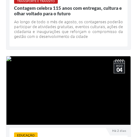
TRANSPORTE E TRÂNSITO
Contagem celebra 115 anos com entregas, cultura e
olhar voltado para o futuro
Ao longo de todo o mês de agosto, os contagenses poderão
participar de atividades gratuitas, eventos culturais, ações de
cidadania e inaugurações que reforçam o compromisso da
gestão com o desenvolvimento da cidade
AGO
04
Há 2 dias
EDUCAÇÃO