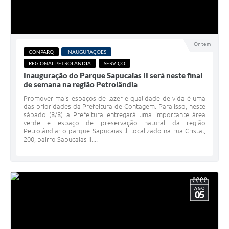
Ontem
CONPARQ
INAUGURAÇÕES
REGIONAL PETROLANDIA
SERVIÇO
Inauguração do Parque Sapucaias II será neste final
de semana na região Petrolândia
Promover mais espaços de lazer e qualidade de vida é uma
das prioridades da Prefeitura de Contagem. Para isso, neste
sábado (8/8) a Prefeitura entregará uma importante área
verde e espaço de preservação natural da região
Petrolândia: o parque Sapucaias ll, localizado na rua Cristal,
200, bairro Sapucaias II....
AGO
05