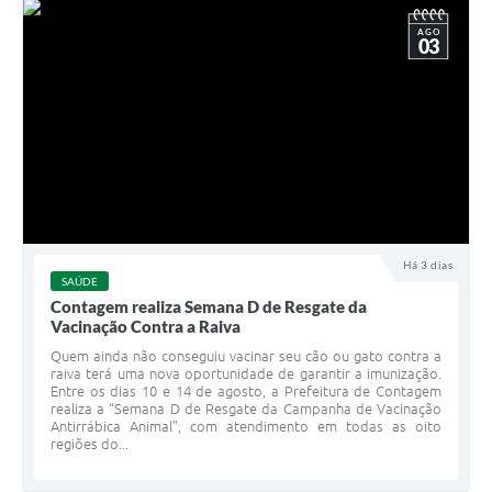
AGO
03
Há 3 dias
SAÚDE
Contagem realiza Semana D de Resgate da
Vacinação Contra a Raiva
Quem ainda não conseguiu vacinar seu cão ou gato contra a
raiva terá uma nova oportunidade de garantir a imunização.
Entre os dias 10 e 14 de agosto, a Prefeitura de Contagem
realiza a “Semana D de Resgate da Campanha de Vacinação
Antirrábica Animal”, com atendimento em todas as oito
regiões do...