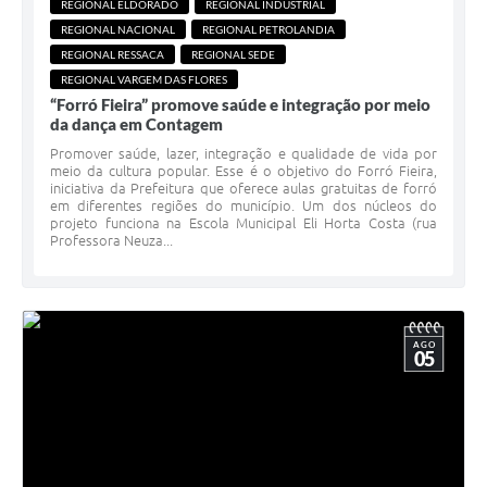
REGIONAL ELDORADO
REGIONAL INDUSTRIAL
REGIONAL NACIONAL
REGIONAL PETROLANDIA
REGIONAL RESSACA
REGIONAL SEDE
REGIONAL VARGEM DAS FLORES
“Forró Fieira” promove saúde e integração por meio
da dança em Contagem
Promover saúde, lazer, integração e qualidade de vida por
meio da cultura popular. Esse é o objetivo do Forró Fieira,
iniciativa da Prefeitura que oferece aulas gratuitas de forró
em diferentes regiões do município. Um dos núcleos do
projeto funciona na Escola Municipal Eli Horta Costa (rua
Professora Neuza...
AGO
05