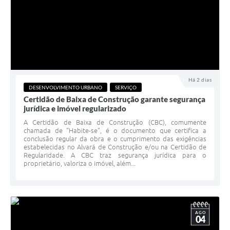
Há 2 dias
DESENVOLVIMENTO URBANO
SERVIÇO
Certidão de Baixa de Construção garante segurança
jurídica e imóvel regularizado
A Certidão de Baixa de Construção (CBC), comumente
chamada de "Habite-se", é o documento que certifica a
conclusão regular da obra e o cumprimento das exigências
estabelecidas no Alvará de Construção e/ou na Certidão de
Regularidade. A CBC traz segurança jurídica para o
proprietário, valoriza o imóvel, além...
AGO
04