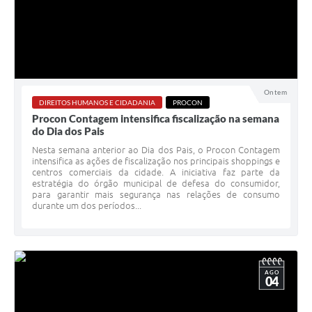
Ontem
DIREITOS HUMANOS E CIDADANIA
PROCON
Procon Contagem intensifica fiscalização na semana
do Dia dos Pais
Nesta semana anterior ao Dia dos Pais, o Procon Contagem
intensifica as ações de fiscalização nos principais shoppings e
centros comerciais da cidade. A iniciativa faz parte da
estratégia do órgão municipal de defesa do consumidor,
para garantir mais segurança nas relações de consumo
durante um dos períodos...
AGO
04