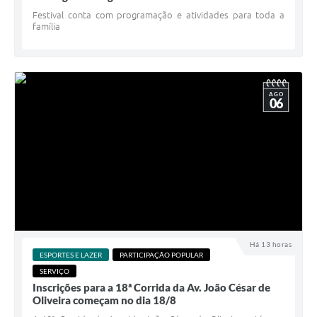
Festival conta com programação e atividades para toda a
família
AGO
06
Há 13 horas
ESPORTES E LAZER
PARTICIPAÇÃO POPULAR
SERVIÇO
Inscrições para a 18ª Corrida da Av. João César de
Oliveira começam no dia 18/8