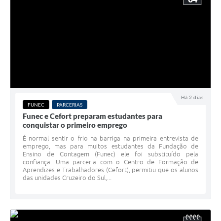
Há 2 dias
FUNEC
PARCERIAS
Funec e Cefort preparam estudantes para
conquistar o primeiro emprego
É normal sentir o frio na barriga na primeira entrevista de
emprego, mas para muitos estudantes da Fundação de
Ensino de Contagem (Funec) ele foi substituído pela
confiança. Uma parceria com o Centro de Formação de
Aprendizes e Trabalhadores (Cefort), permitiu que os alunos
das unidades Cruzeiro do Sul,...