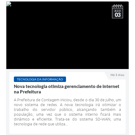
AGO
03
Há 3 dias
TECNOLOGIA DA INFORMAÇÃO
Nova tecnologia otimiza gerenciamento de internet
na Prefeitura
A Prefeitura de Contagem iniciou, desde o dia 30 de julho, um
novo sistema de redes. A nova tecnologia irá otimizar o
trabalho do servidor público, alcançando também a
população, uma vez que o sistema interno ficará mais
dinâmico e eficiente. Trata-se do sistema SD-WAN, uma
tecnologia de rede que utiliza...