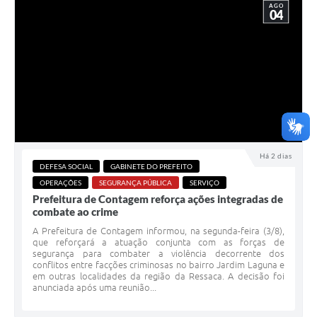
AGO
04
Há 2 dias
DEFESA SOCIAL
GABINETE DO PREFEITO
OPERAÇÕES
SEGURANÇA PÚBLICA
SERVIÇO
Prefeitura de Contagem reforça ações integradas de
combate ao crime
A Prefeitura de Contagem informou, na segunda-feira (3/8),
que reforçará a atuação conjunta com as forças de
segurança para combater a violência decorrente dos
conflitos entre facções criminosas no bairro Jardim Laguna e
em outras localidades da região da Ressaca. A decisão foi
anunciada após uma reunião...