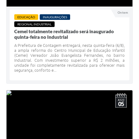
Ontem
EDUCAÇÃO
INAUGURAÇÕES
REGIONAL INDUSTRIAL
Cemei totalmente revitalizado será inaugurado
quinta-feira no Industrial
A Prefeitura de Contagem entregará, nesta quinta-feira (6/8),
a ampla reforma do Centro Municipal de Educação Infantil
(Cemei) Vereador João Evangelista Fernandes, no bairro
Industrial. Com investimento superior a R$ 2 milhões, a
unidade foi completamente revitalizada para oferecer mais
segurança, conforto e...
AGO
05