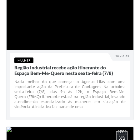
Há 2 dias
MULHER
Região Industrial recebe ação itinerante do
Espaço Bem-Me-Quero nesta sexta-feira (7/8)
Nada melhor do que começar o Agosto Lilás com uma
importante ação da Prefeitura de Contagem. Na próxima
sexta-feira (7/8), das 9h às 12h, o Espaço Bem-Me-
Quero (EBMQ) itinerante estará na região Industrial, levando
atendimento especializado às mulheres em situação de
violência. A iniciativa faz parte de uma...
AGO