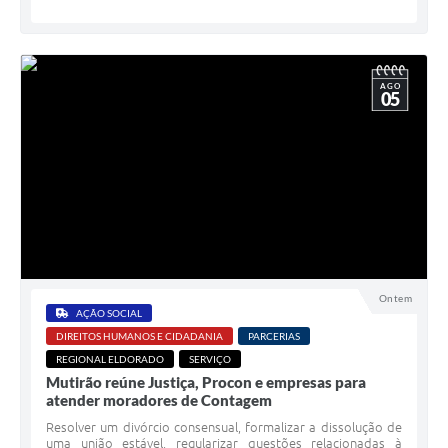
AGO
05
Ontem
AÇÃO SOCIAL
DIREITOS HUMANOS E CIDADANIA
PARCERIAS
REGIONAL ELDORADO
SERVIÇO
Mutirão reúne Justiça, Procon e empresas para
atender moradores de Contagem
Resolver um divórcio consensual, formalizar a dissolução de
uma união estável, regularizar questões relacionadas à