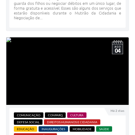
guarda dos filhos ou negociar débitos em um único lugar, de
forma gratuita e acessível. Esses são alguns dos serviços que
estarão disponíveis durante o Mutirão da Cidadania e
Negociação de...
AGO
04
Há 2 dias
COMUNICAÇÃO
CONPARQ
CULTURA
DEFESA SOCIAL
DIREITOS HUMANOS E CIDADANIA
EDUCAÇÃO
INAUGURAÇÕES
MOBILIDADE
SAÚDE