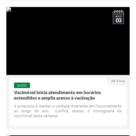
AGO
03
Há 3 dias
SAÚDE
Vacimóvel inicia atendimento em horários
estendidos e amplia acesso à vacinação
A proposta é manter a unidade itinerante em funcionamento
ao longo do ano. Confira, abaixo, o cronograma do
Vacimóvel nesta semana!