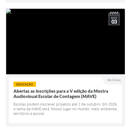
AGO
03
Há 3 dias
EDUCAÇÃO
Abertas as inscrições para a V edição da Mostra
Audiovisual Escolar de Contagem (MAVE)
Escolas podem inscrever projetos até 2 de outubro. Em 2026,
o tema da MAVE será ‘Nosso lugar no mundo: meio ambiente,
território e escola’