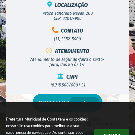
LOCALIZAÇÃO
Praça Tancredo Neves, 200
CEP: 32017-900
CONTATO
(31) 3352-5000
ATENDIMENTO
Atendimento de segunda-feira a sexta-
feira, das 8h às 17h
CNPJ
18.715.508/0001-31
NEWSLETTER
Prefeitura Municipal de Contagem e os cookies:
Versão do Sistema:
3.5.3 - 19/06/2026
Portal atualizado em:
06/08/2026 17:24
Dados Abertos
nosso site usa cookies para melhorar a sua
experiência de navegação. Ao continuar você