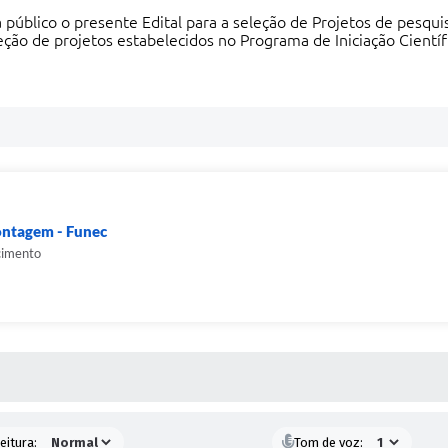
úblico o presente Edital para a seleção de Projetos de pesquis
leção de projetos estabelecidos no Programa de Iniciação Científ
ontagem - Funec
cimento
 MÍDIAS
eitura:
Tom de voz: