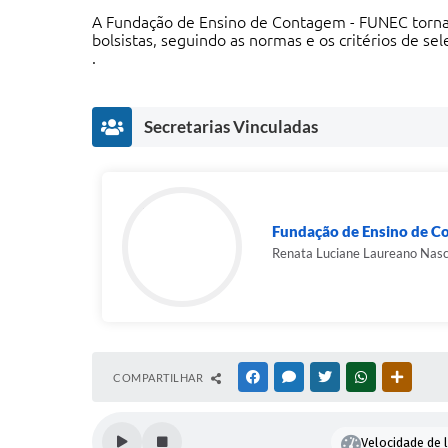
A Fundação de Ensino de Contagem - FUNEC torna p
bolsistas, seguindo as normas e os critérios de se
.
Secretarias Vinculadas
Fundação de Ensino de C
Renata Luciane Laureano Nas
COMPARTILHAR
FACEBOOK
MESSENGER
TWITTER
WHATSAPP
OUTRAS
Velocidade de l