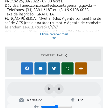
PROVA: 25/09/2022 - 09:00 horas.
Dúvidas: funec.concurso@edu.contagem.mg.gov.br --
- Telefones: (31) 3391-6187 ou (31) 9 9108-0033
Taxa de inscrição: GRATUITA.
FUNÇÃO PÚBLICA: Nível médio: Agente comunitário de
saúde-ACS (residir na área+curso) e Agente de combate
às endemias-ACE (curso) ///////
ACS códigos 201-Microárea_01 até a 247-Microárea_47
Clique para ver mais
(veja as localidades no edital).
ACE códigos 248-Sede e 249-Distrito São José de
Almeida
COMPARTILHAR