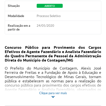
Situação
ABERTO
Modalidade
Processo Seletivo
Realização em a
24/05/2020
partir de
Concurso Público para Provimento dos Cargos
Efetivos de Agente Fazendário e Analista Fazendário
do Quadro Permanente de Pessoal da Administração
Direta do Município de Contagem/MG
O Prefeito do Município de Contagem, Alexis José
Ferreira de Freitas e a Fundação de Apoio à Educação e
Desenvolvimento Tecnológico de Minas Gerais, tornam
pública e estabelecem as normas para a realização do
concurso público para provimento dos cargos efetivos de
Agente Fazendário e Analista Fazendário, observados os
Clique para ver mais
termos da Lei Orgânica do Município de Contagem, de 20
de março de 1990; Lei nº 2.102 de 15 de julho de 1990 e
alterações posteriores; Lei n° 2.160 de 20 de dezembro