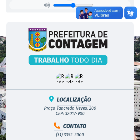
Cargos:
201-Agente de Educação Infantil.
Duvidas:
ligue (31)3356-6371 ou mande e-mail para:
funec.concurso@gmail.com
Taxa de Inscrição:
R$ 42,00
Titulo:
Processo Seletivo Simplificado Pref.M.Contagem-
Secr.M.Educação- Edital 01/2015
LOCALIZAÇÃO
Praça Tancredo Neves, 200
CEP: 32017-900
CONTATO
(31) 3352-5000