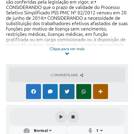
são conferidas pela legislação em vigor, e:•
CONSIDERANDO que o prazo de validade do Processo
Seletivo Simplificado PSS PMC Nº 02/2012 venceu em 20
de junho de 2014;• CONSIDERANDO a necessidade de
substituição dos trabalhadores efetivos afastados de suas
funções por motivo de licença sem vencimento,
restrições médicas, licenças médicas, em função
gratificada ou em cargo comissionado ou à disposição de
outros Municípios, bem como pela urgente necessidade
Clique para ver mais
da administração direta do Poder Executivo de Contagem
em manter o atendimento à educação pública no
município;• CONSIDERANDO, ainda, o disposto na Lei
Municipal nº 4.288, de 30 de setembro de 2009; TORNA
PÚBLICO que estarão abertas, no período indicado,
COMPARTILHAR
inscrições para o Processo Seletivo Simplificado visando a
composição de quadro para contratações temporárias de
excepcional interesse público, em caráter de urgência,
conforme estabelece o artigo 37, inciso IX, da
Constituição da República Federativa do Brasil, para o
cargo de AGENTE DE EDUCAÇÃO INFANTIL, do Quadro de
Pessoal da Administração Direta do Poder Executivo do
Município de Contagem, nos termos da legislação
vigente, e ainda de acordo com as normas estabelecidas
neste Edital.