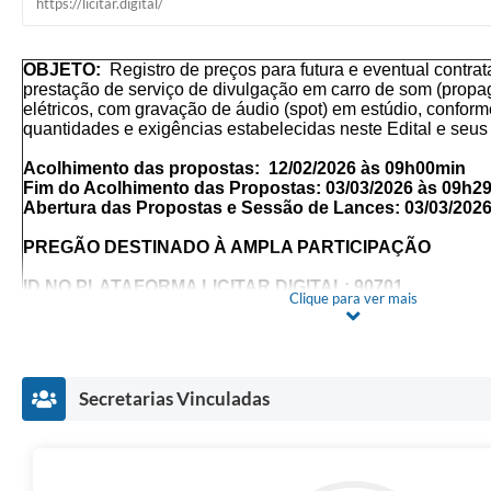
https://licitar.digital/
OBJETO:
Registro de preços para futura e eventual contr
prestação de serviço de divulgação em carro de som (propag
elétricos, com gravação de áudio (spot) em estúdio
, conform
quantidades e exigências estabelecidas neste Edital e seu
Acolhimento das propostas: 12/02/2026 às 09h00min
Fim do Acolhimento das Propostas: 03/03/2026 às 09h2
Abertura das Propostas e Sessão de Lances: 03/03/202
PREGÃO DESTINADO À AMPLA PARTICIPAÇÃO
ID NO
PLATAFORMA LICITAR DIGITAL: 90701
Clique para ver mais
* FAZER LEITURA INTEGRAL DESTE INSTRUMENTO 
MUDANÇAS NOS TERMOS
O encaminhamento das propostas deverá ser efetuado at
Secretarias Vinculadas
fixado para o fim do acolhimento das Propostas Comerc
Não havendo expediente na data supracitada, a data limit
das Propostas Comerciais, bem como a data para a sessão 
prorrogadas para o primeiro dia útil subsequente, nos mesm
Setor Solicitante
Secretaria Municipal de Comu