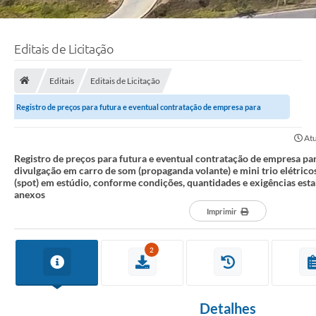
Editais de Licitação
Editais
Editais de Licitação
Registro de preços para futura e eventual contratação de empresa para
prestação de serviço de divulgação em...
Atu
Registro de preços para futura e eventual contratação de empresa par
divulgação em carro de som (propaganda volante) e mini trio elétrico
(spot) em estúdio, conforme condições, quantidades e exigências estab
anexos
Imprimir
2
Detalhes