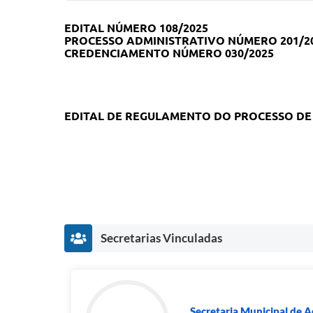
EDITAL NÚMERO 108/2025
PROCESSO ADMINISTRATIVO NÚMERO 201/2
CREDENCIAMENTO NÚMERO 030/2025
EDITAL DE REGULAMENTO DO PROCESSO D
OBJETO: CREDENCIAMENTO DE EMPRESAS ES
DE 13KG, DE FORMA PARCELADA, COM A FI
CONDIÇÕES, QUANTIDADES, EXIGÊNCIAS E E
Secretarias Vinculadas
ID NA PLATAFORMA LICITAR DIGITAL: 89130
Secretaria Municipal de 