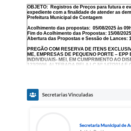
OBJETO:
Registros de Preços para futura e ev
expediente com a finalidade de atender as de
Prefeitura Municipal de Contagem
Acolhimento das propostas: 05/08/2025 às 09
Fim do Acolhimento das Propostas: 15/08/202
Abertura das Propostas e Sessão de Lances: 
PREGÃO COM RESERVA DE ITENS EXCLUSI
ME, EMPRESAS DE PEQUENO PORTE – EP
INDIVIDUAIS- MEI, EM CUMPRIMENTO AO DIS
123/2006, ALTERADA PELA LC Nº 147/2014 
PARTICIPAÇÃO.
ID NO PORTAL COMPRAS PÚBLICAS: 40989
* FAZER LEITURA INTEGRAL DESTE INSTR
Secretarias Vinculadas
MUDANÇAS NOS TERMOS.
O encaminhamento das propostas deverá ser ef
fixado para
o fim do acolhimento das Propost
Não havendo expediente na data supracitada, a d
das Propostas Comerciais, bem como a data para 
Secretaria Municipal de 
prorrogadas para o primeiro dia útil subsequente