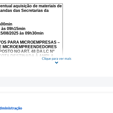
entual aquisição de materiais de
mandas das Secretarias da
h00min
5 às 09h15min
15/08/2025 às 09h30min
VOS PARA MICROEMPRESAS –
P E MICROEMPREENDEDORES
POSTO NO ART. 48 DA LC Nº
E COTA DESTINADA À AMPLA
Clique para ver mais
2
UMENTO POR CONSTANTES
etuado até a data e horário
as Comerciais
ata limite para encaminhamento
a sessão do Pregão ficarão
Administração
, nos mesmos horários.