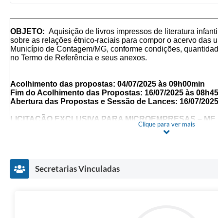
OBJETO:
Aquisição de livros
impressos de literatura infanti
sobre as relações étnico-raciais para compor o acervo das 
Município de Contagem/MG, conforme condições, quantidad
no Termo de Referência e seus anexos.
Acolhimento das propostas: 04/07/2025 às 09h00min
Fim do Acolhimento das Propostas: 16/07/2025 às 08h4
Abertura das Propostas e Sessão de Lances: 16/07/
202
LICITAÇÃO EXCLUSIVA PARA MICROEMPRESAS – ME
Clique para ver mais
PORTE – EPP E MICROEMPREENDEDORES INDIVIDUAI
AO DISPOSTO NO ART. 48 DA LC Nº 123/2006, ALTERAD
ID NA PLATAFORMA LICITAR DIGITAL:
68505
Secretarias Vinculadas
O encaminhamento das propostas deverá ser efetuado at
para o fim do acolhimento das Propostas Comerciais
Não havendo expediente na data supracitada, a data limit
Propostas Comerciais, bem como a data para a sessão do P