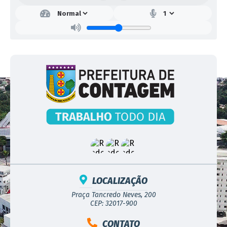
REFERÊNCIA DE TEMPO
Horário de Brasília.
DO VALOR ESTIMADO
TOTAL PARA
R$
217.902,13
CONTRATAÇÃO
INTERVALO MÍNIMO
Os lances deverão respeita
ENTRE LANCES
de R$ 0,50(CINQUENTA CE
LOCALIZAÇÃO
Praça Tancredo Neves, 200
CEP: 32017-900
CONTATO