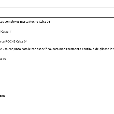
os complexos marca Roche Caixa 06
Caixa 11
arca ROCHE Caixa 04
 conjunto com leitor específico, para monitoramento contínuo de glicose intersti
a 60
 480