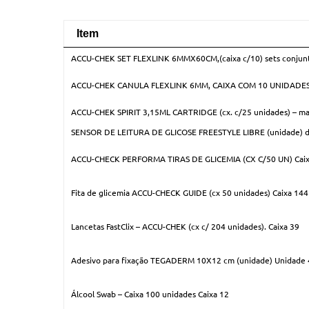
Item
Item
ACCU-CHEK SET FLEXLINK 6MMX60CM,(caixa c/10) sets conjunt
ACCU-CHEK CANULA FLEXLINK 6MM, CAIXA COM 10 UNIDADES 
ACCU-CHEK SPIRIT 3,15ML CARTRIDGE (cx. c/25 unidades) – m
SENSOR DE LEITURA DE GLICOSE FREESTYLE LIBRE (unidade) de uso
ACCU-CHECK PERFORMA TIRAS DE GLICEMIA (CX C/50 UN) Caix
Fita de glicemia ACCU-CHECK GUIDE (cx 50 unidades) Caixa 144
Lancetas FastClix – ACCU-CHEK (cx c/ 204 unidades). Caixa 39
Adesivo para fixação TEGADERM 10X12 cm (unidade) Unidade
Álcool Swab – Caixa 100 unidades Caixa 12