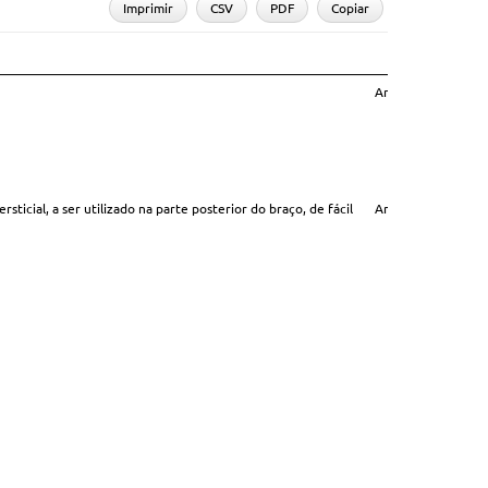
Imprimir
CSV
PDF
Copiar
Sit
Situaç
Anulado/Revogado
Homologa
Desert
cial, a ser utilizado na parte posterior do braço, de fácil
Anulado/Revogado
Homologa
Homologa
Homologa
Homologa
Homologa