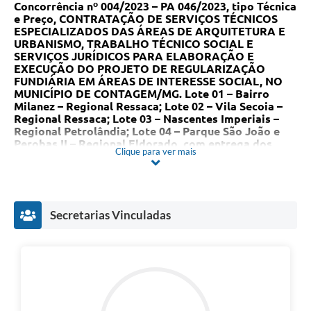
Concorrência
nº
004/2023 – PA 046/2023, tipo Técnica
e
Preço
,
CONTRATAÇÃO DE SERVIÇOS TÉCNICOS
ESPECIALIZADOS DAS ÁREAS DE ARQUITETURA E
URBANISMO, TRABALHO TÉCNICO SOCIAL E
SERVIÇOS JURÍDICOS PARA ELABORAÇÃO E
EXECUÇÃO DO PROJETO DE REGULARIZAÇÃO
FUNDIÁRIA EM ÁREAS DE INTERESSE SOCIAL, NO
MUNICÍPIO DE CONTAGEM/MG. Lote 01 – Bairro
Milanez – Regional Ressaca; Lote 02 – Vila Secoia –
Regional Ressaca; Lote 03 – Nascentes Imperiais –
Regional Petrolândia; Lote 04 – Parque São João e
Perobas II – Regional Eldorado
, com entrega dos
Clique para ver mais
envelopes de documentação e propostas
até às 09:30
(nove horas e trinta minutos) do dia 02 (dois) de
maio 2023 e com a abertura marcada para as 10:00
(dez horas) do dia 02 (dois) de maio 2023.
EDITAL E ANEXOS
Secretarias Vinculadas