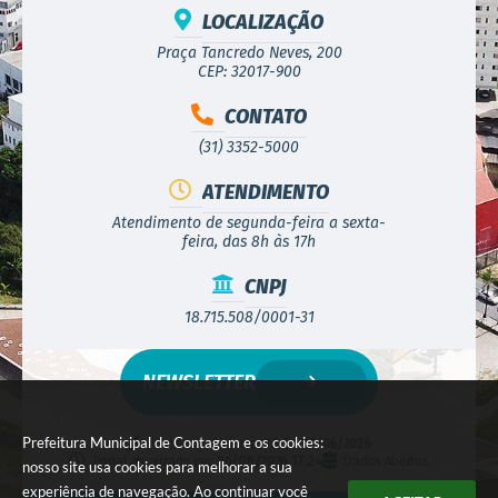
LOCALIZAÇÃO
Praça Tancredo Neves, 200
CEP: 32017-900
CONTATO
(31) 3352-5000
ATENDIMENTO
Atendimento de segunda-feira a sexta-
feira, das 8h às 17h
CNPJ
18.715.508/0001-31
NEWSLETTER
Prefeitura Municipal de Contagem e os cookies:
Versão do Sistema:
3.5.3 - 19/06/2026
Portal atualizado em:
06/08/2026 17:24
Dados Abertos
nosso site usa cookies para melhorar a sua
experiência de navegação. Ao continuar você