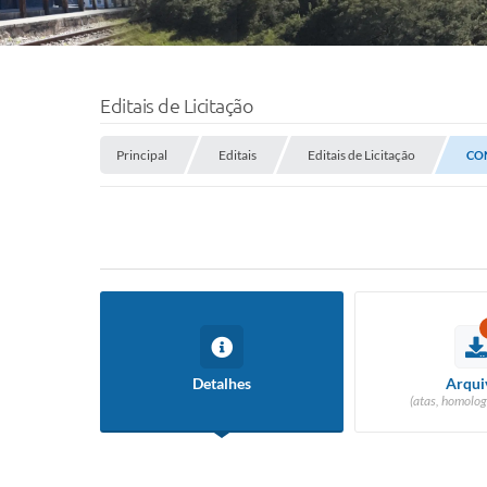
Editais de Licitação
Principal
Editais
Editais de Licitação
CON
Detalhes
Arqui
(atas, homolog