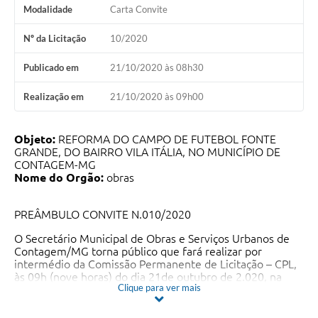
Modalidade
Carta Convite
Nº da Licitação
10/2020
Publicado em
21/10/2020 às 08h30
Realização em
21/10/2020 às 09h00
Objeto:
REFORMA DO CAMPO DE FUTEBOL FONTE
GRANDE, DO BAIRRO VILA ITÁLIA, NO MUNICÍPIO DE
CONTAGEM-MG
Nome do Orgão:
obras
PREÂMBULO CONVITE N.010/2020
O Secretário Municipal de Obras e Serviços Urbanos de
Contagem/MG torna público que fará realizar por
intermédio da Comissão Permanente de Licitação – CPL,
às 09h (nove horas) do dia 21de outubro de 2.020, na
Clique para ver mais
Secretaria Municipal de Obras e Serviços Urbanos -
SEMOBS, Sala de Licitação, situada na Rua Madre
Margherita Fontanaresa, 432, 3º andar, no Bairro