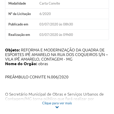
Modalidade
Carta Convite
Nº da Licitação
6/2020
Publicado em
03/07/2020 às 08h30
Realização em
03/07/2020 às 09h00
Objeto:
REFORMA E MODERNIZAÇÃO DA QUADRA DE
ESPORTES IPÊ AMARELO NA RUA DOS COQUEIROS S/N –
VILA IPÊ AMARELO, CONTAGEM - MG
Nome do Orgão:
obras
PREÂMBULO CONVITE N.006/2020
O Secretário Municipal de Obras e Serviços Urbanos de
Contagem/MG torna público que fará realizar por
intermédio da Comissão Permanente de Licitação – CPL,
Clique para ver mais
às 09:00h (nove horas) do dia 03 de julho 2020, na
Secretaria Municipal de Obras e Serviços Urbanos -