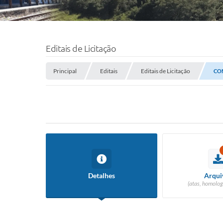
Editais de Licitação
Principal
Editais
Editais de Licitação
CON
Detalhes
Arqui
(atas, homolog