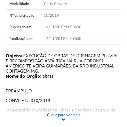
Modalidade
Carta Convite
Nº da Licitação
10/2019
Publicado em
14/11/2019 às 08h30
Realização em
14/11/2019 às 09h00
Objeto:
EXECUÇÃO DE OBRAS DE DRENAGEM PLUVIAL
E RECOMPOSIÇÃO ASFÁLTICA NA RUA CORONEL
AMÉRICO TEIXEIRA GUIMARÃES, BAIRRO INDUSTRIAL
CONTAGEM MG.
Nome do Orgão:
obras
PREÂMBULO
CONVITE N. 010/2019
O Secretário Municipal de Obras e Serviços Urbanos de
Contagem/MG torna público que fará realizar por
Clique para ver mais
intermédio da Comissão Permanente de Licitação – CPL,
às 09h (nove horas) do dia 14 de novembro de 2.019, na