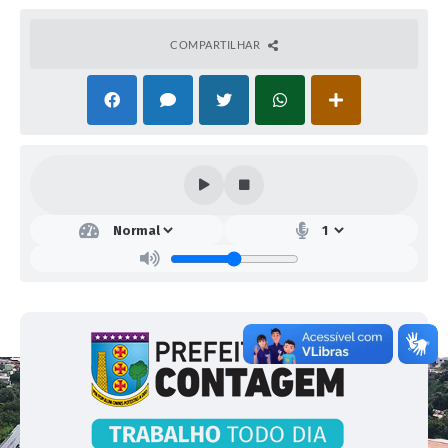
Contagem/MG – (SECOM).
COMPARTILHAR
Observações:
Abertura dos envelopes enviados por fornecedores da
Prefeitura Municipal de Contagem, cujo conteúdo
contempla a proposta de preço referente Contratação de
prestação de serviços de planejamento, desenvolvimento
e execução de soluções de marketing/comunicação
digital constante do objeto acima, nos termos de
briefings encaminhados pela contratante às agências
2004 Comunicação e LF Mercado/AB, visando dos
serviços de comunicação digital, dentro dos Contratos
Administrativos N° 084/2019 PA. 011/2019 CP.001/2019
EDITAL 003/2019 e N° 083/2019 PA. 011/2019
CP.001/2019 EDITAL 003/2019.