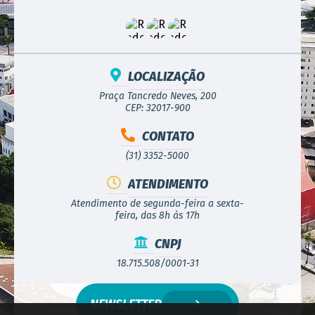
–
Os serviços deverão ser prestados de acordo com as
1.3
demandas do CREDENCIANTE no Município de
Contagem,
de segunda a domingo, nos turnos da manhã, tarde ou
noite, conforme tabela do campeonato
disputado.
RECEBIMENTO DOS ENVELOPES: De segunda à sexta-
LOCALIZAÇÃO
feira, no horário de 08h00min às 12h00min e de
13h00min às 17h00min
.
Praça Tancredo Neves, 200
LOCAL PARA ENTREGA: Sala de reuniões da Comissão
CEP: 32017-900
Permanente de Licitações, situada à Praça Presidente
Tancredo Neves, 200 – Bairro Camilo Alves – CEP 32017-
CONTATO
900, – Contagem/MG.
(31) 3352-5000
ATENDIMENTO
Atendimento de segunda-feira a sexta-
feira, das 8h às 17h
CNPJ
18.715.508/0001-31
NEWSLETTER