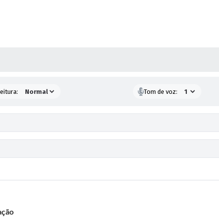
 MÍDIAS
eitura:
Tom de voz:
ação