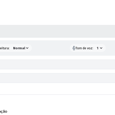
 MÍDIAS
eitura:
Tom de voz:
ação