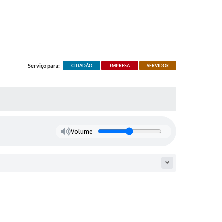
ortes
, promovendo agilidade e suporte para quem
Serviço para:
CIDADÃO
EMPRESA
SERVIDOR
Volume