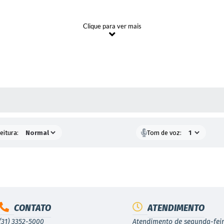
Park.
Clique para ver mais
ontagem.
 MÍDIAS
ência, Mobilidade Reduzida e Atenção ao Idoso
eitura:
Tom de voz:
CONTATO
ATENDIMENTO
(31) 3352-5000
Atendimento de segunda-feir