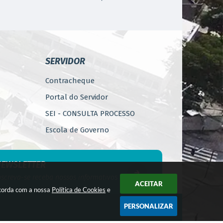
SERVIDOR
Contracheque
Portal do Servidor
SEI - CONSULTA PROCESSO
Escola de Governo
WebMail
Código de Ética do Servidor
NEWSLETTER
Público
nscreva-se receba nossos informativos
ACEITAR
Perícia Médica
ncorda com a nossa
Política de Cookies
e
Gerência de Segurança do
PERSONALIZAR
Trabalho