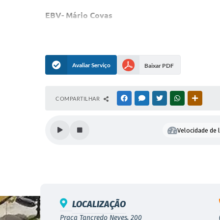
EBV- Mário Covas
Endereço:
rua Manoel de Mattos,nº 162, Central 
Telefone:
(31)3352-5749
Horário:
7h às 17h
Avaliar Serviço
Baixar PDF
EBV – Luiz Palhares
Endereço:
rua Maria José Chiodi, nº 107, Nova C
Telefone:
(31) 3356-7580
Horário:
7h às 17h
COMPARTILHAR
FACEBOOK
MESSENGER
TWITTER
WHATSAPP
OUTRAS
Orgão: Secretaria Municipal da Pessoa com Defici
Velocidade de l
LOCALIZAÇÃO
Praça Tancredo Neves, 200