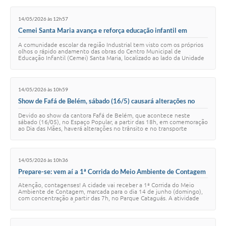
14/05/2026 às 12h57
Cemei Santa Maria avança e reforça educação infantil em
Contagem
A comunidade escolar da região Industrial tem visto com os próprios
olhos o rápido andamento das obras do Centro Municipal de
Educação Infantil (Cemei) Santa Maria, localizado ao lado da Unidade
Básica de Saúde (UBS) Ban…
14/05/2026 às 10h59
Show de Fafá de Belém, sábado (16/5) causará alterações no
trânsito. Confira!
Devido ao show da cantora Fafá de Belém, que acontece neste
sábado (16/05), no Espaço Popular, a partir das 18h, em comemoração
ao Dia das Mães, haverá alterações no trânsito e no transporte
público nas ruas do entorno d…
14/05/2026 às 10h36
Prepare-se: vem aí a 1ª Corrida do Meio Ambiente de Contagem
Atenção, contagenses! A cidade vai receber a 1ª Corrida do Meio
Ambiente de Contagem, marcada para o dia 14 de junho (domingo),
com concentração a partir das 7h, no Parque Cataguás. A atividade
integra a programação da S…