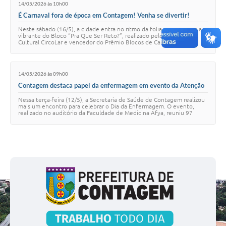
14/05/2026 às 10h00
É Carnaval fora de época em Contagem! Venha se divertir!
Neste sábado (16/5), a cidade entra no ritmo da folia com a energia
vibrante do Bloco “Pra Que Ser Reto?”, realizado pelo Instituto
Cultural CircoLar e vencedor do Prêmio Blocos de Carnaval,
promovido pela Prefeitura de …
14/05/2026 às 09h00
Contagem destaca papel da enfermagem em evento da Atenção
Primária
Nessa terça-feira (12/5), a Secretaria de Saúde de Contagem realizou
mais um encontro para celebrar o Dia da Enfermagem. O evento,
realizado no auditório da Faculdade de Medicina Afya, reuniu 97
enfermeiros e técnicos de…