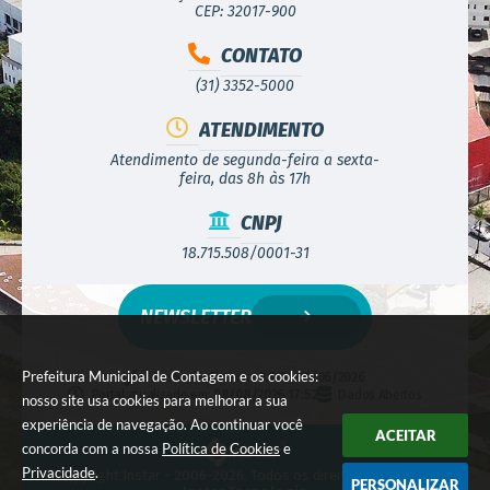
CEP: 32017-900
CONTATO
(31) 3352-5000
ATENDIMENTO
Atendimento de segunda-feira a sexta-
feira, das 8h às 17h
CNPJ
18.715.508/0001-31
NEWSLETTER
Prefeitura Municipal de Contagem e os cookies:
Versão do Sistema:
3.5.3 - 19/06/2026
Portal atualizado em:
08/08/2026 17:52
Dados Abertos
nosso site usa cookies para melhorar a sua
experiência de navegação. Ao continuar você
ACEITAR
concorda com a nossa
Política de Cookies
e
Privacidade
.
© Copyright Instar - 2006-2026. Todos os direitos reservados -
PERSONALIZAR