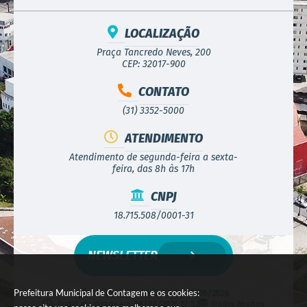
LOCALIZAÇÃO
Praça Tancredo Neves, 200
CEP: 32017-900
CONTATO
(31) 3352-5000
ATENDIMENTO
Atendimento de segunda-feira a sexta-
feira, das 8h às 17h
CNPJ
18.715.508/0001-31
NEWSLETTER
Prefeitura Municipal de Contagem e os cookies:
Versão do Sistema:
3.5.3 - 19/06/2026
Portal atualizado em:
08/08/2026 17:52
Dados Abertos