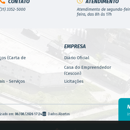
CONTATO
ATENDIMENTO
(31) 3352-5000
Atendimento de segunda-feir
feira, das 8h às 17h
EMPRESA
ços (Carta de
Diário Oficial
Casa do Empreendedor
(Cescon)
is - Serviços
Licitações
PARCERIAS
ública
Programa 4.Mais - Serviços
nos
Promoção, Atração, Eventos
I
lizado em:
06/08/2026 17:24
Dados Abertos
e Empreendedorismo
Banco de Alimentos
agem