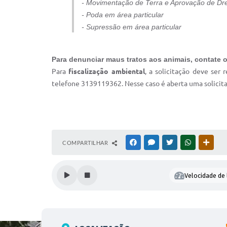
- ⁠Movimentação de Terra e Aprovação de D
- ⁠Poda em área particular
- ⁠Supressão em área particular
Para denunciar maus tratos aos animais, contate 
Para
fiscalização ambiental
, a solicitação deve ser
telefone 3139119362. Nesse caso é aberta uma solicitaç
COMPARTILHAR
FACEBOOK
MESSENGER
TWITTER
WHATSAPP
OUTR
Velocidade de 