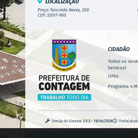
LOCALIZAÇÃO
Praça Tancredo Neves, 200
CEP: 32017-900
CIDADÃO
Todos os servi
Serviços)
UPAs
Programa 4.Ma
Concursos
Iluminação P
Serviços Urba
Versão do Sistema:
3.5.3 - 19/06/2026
Portal atua
Zoonoses
Casa de Pass