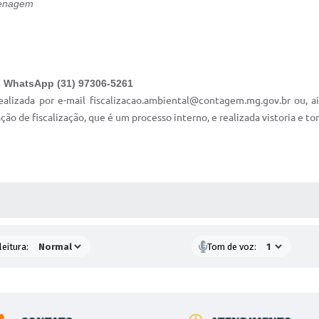
renagem
o WhatsApp (31) 97306-5261
 realizada por e-mail fiscalizacao.ambiental@contagem.mg.gov.br ou, 
ão de fiscalização, que é um processo interno, e realizada vistoria e to
AS MÍDIAS
leitura:
Tom de voz: