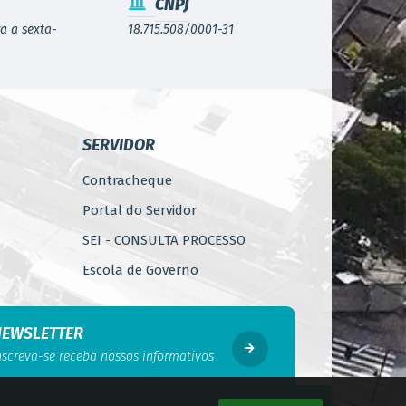
CNPJ
a a sexta-
18.715.508/0001-31
SERVIDOR
Contracheque
Portal do Servidor
SEI - CONSULTA PROCESSO
Escola de Governo
WebMail
Código de Ética do Servidor
NEWSLETTER
Público
nscreva-se receba nossos informativos
Perícia Médica
Gerência de Segurança do