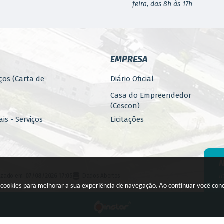
feira, das 8h às 17h
EMPRESA
ços (Carta de
Diário Oficial
Casa do Empreendedor
(Cescon)
is - Serviços
Licitações
PARCERIAS
ública
Programa 4.Mais - Serviços
nos
Promoção, Atração, Eventos
I
lizado em:
07/08/2026 17:05
Dados Abertos
e Empreendedorismo
a cookies para melhorar a sua experiência de navegação. Ao continuar você co
Banco de Alimentos
agem
Fiscalização (E-FISC)
to
opyright Instar - 2006-2026. Todos os direitos reservados -
Instar Tecnolo