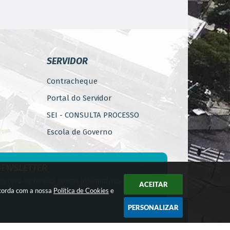
SERVIDOR
Contracheque
Portal do Servidor
SEI - CONSULTA PROCESSO
Escola de Governo
WebMail
Código de Ética do Servidor
NEWSLETTER
Público
nscreva-se receba nossos informativos
ACEITAR
Perícia Médica
ncorda com a nossa
Política de Cookies
e
Gerência de Segurança do
PERSONALIZAR
Trabalho
gia