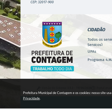
CEP: 32017-900
CIDADÃO
Todos os servi
Serviços)
UPAs
Programa 4.Ma
Concursos
Iluminação P
Serviços Urba
Versão do Sistema:
3.5.3 - 19/06/2026
Portal atua
Zoonoses
Prefeitura Municipal de Contagem e os cookies: nosso site us
Privacidade
.
Casa de Pass
Monitoramen
© C