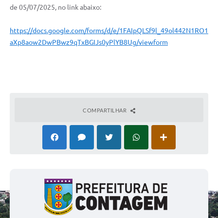
de 05/07/2025, no link abaixo:
https://docs.google.com/forms/d/e/1FAIpQLSf9l_49ol442N1RO1
aXp8aow2DwPBwz9qTxBGIJs0yPlYB8Ug/viewform
COMPARTILHAR