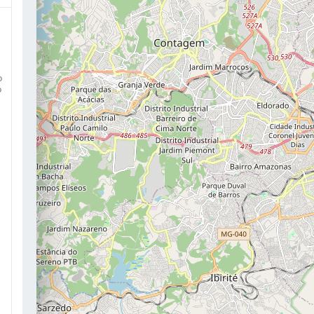
o
o
a