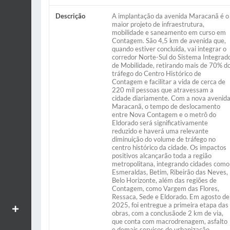
Descrição
A implantação da avenida Maracanã é o
maior projeto de infraestrutura,
mobilidade e saneamento em curso em
Contagem. São 4,5 km de avenida que,
quando estiver concluída, vai integrar o
corredor Norte-Sul do Sistema Integrad
de Mobilidade, retirando mais de 70% d
tráfego do Centro Histórico de
Contagem e facilitar a vida de cerca de
220 mil pessoas que atravessam a
cidade diariamente. Com a nova avenid
Maracanã, o tempo de deslocamento
entre Nova Contagem e o metrô do
Eldorado será significativamente
reduzido e haverá uma relevante
diminuição do volume de tráfego no
centro histórico da cidade. Os impactos
positivos alcançarão toda a região
metropolitana, integrando cidades como
Esmeraldas, Betim, Ribeirão das Neves,
Belo Horizonte, além das regiões de
Contagem, como Vargem das Flores,
Ressaca, Sede e Eldorado. Em agosto de
2025, foi entregue a primeira etapa das
Aumentar textos
obras, com a conclusãode 2 km de via,
que conta com macrodrenagem, asfalto
e demais serviços de urbanização.