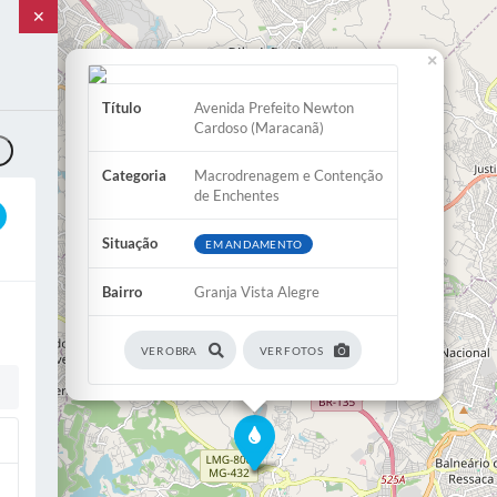
✕
×
Título
Avenida Prefeito Newton
Cardoso (Maracanã)
o
Categoria
Macrodrenagem e Contenção
de Enchentes
Situação
EM ANDAMENTO
Bairro
Granja Vista Alegre
VER OBRA
VER FOTOS