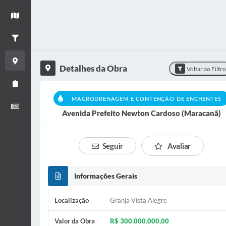
+
Ver mapa
−
Filtrar Obras
Detalhes da Obra
Detalhes da Obra
Voltar ao Filtr
Relatório de Obras
MACRODRENAGEM E CONTENÇÃO DE ENCHENTES
Boletim informativo
Avenida Prefeito Newton Cardoso (Maracanã)
Seguir
Avaliar
Informações Gerais
Localização
Granja Vista Alegre
Valor da Obra
R$ 300.000.000,00