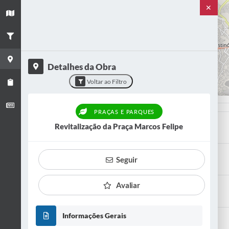
✕
+
−
Detalhes da Obra
Voltar ao Filtro
PRAÇAS E PARQUES
Título
Revitalização da Praça Marcos Felipe
Revitalização da Praça Marcos Felipe
Categoria
Seguir
Praças e Parques
Avaliar
Situação
CONCLUÍDO
Informações Gerais
Bairro