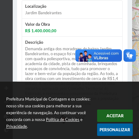
Localização
Jardim Bandeirantes
Valor da Obra
R$ 1.400.000,00
Descrição
Demanda antiga dos moradores do bairro Jardim
Bandeirantes, o espaço foi revitalizado e agora conta
com quadra poliesportiva, mobiliários urbanos,
academia da cidade, pista de caminhada, brinquedos
e espaços de convivência, tudo para promover o
lazer e bem-estar da população da região. Ao todo, a
obra contou com um investimento de cerca de R$1,4
milhão. A revitalização da praça Emboabas foi uma
iniciativa aprovada pelo Conselho Territorial do
Eldorado, e representa o compromisso da Prefeitura
de Contagem em priorizar o diálogo com a população
Prefeitura Municipal de Contagem e os cookies:
nas tomadas de decisão do município.
nosso site usa cookies para melhorar a sua
experiência de navegação. Ao continuar você
ACEITAR
concorda com a nossa
Política de Cookies
e
Privacidade
.
Execução da Obra
PERSONALIZAR
Leaflet
| Data ©
OpenStreetMap
contributors,
ODbL 1.0.