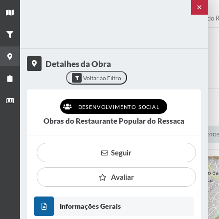
Título
✕
+
Obras do Restaurante Popular do 
−
Categoria
Desenvolvimento Social
Detalhes da Obra
Situação
Voltar ao Filtro
EM ANDAMENTO
Bairro
DESENVOLVIMENTO SOCIAL
Jardim Laguna
Obras do Restaurante Popular do Ressaca
VER OBRA
VER FOTO
Seguir
Avaliar
Informações Gerais