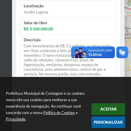
Localização
Jardim Laguna
Valor da Obra
R$ 3.500.000,00
Descrição
Com investimento de R$ 3,5 milhões, as obras estão
em ritmo acelerado e têm previsão de entrega para
novembro. O novo restaurante, próprio, contará com
salão de refeições, câmaras frias, áreas de
higienização, vestiários, despensa, espaço de
convivência, área administrativa, central de gás e
portaria. No mesmo prédio, mas com entradas
independentes, funcionarão equipamentos públicos
que vão garantir acesso aos serviços sociais, de
saúde e de assistência da população. O objetivo é
concentrar em um mesmo local serviços essenciais
Prefeitura Municipal de Contagem e os cookies:
para a população e garantir mais dignidade tanto
nosso site usa cookies para melhorar a sua
para os usuários quanto para os servidores. O novo
experiência de navegação. Ao continuar você
espaço vai abrigar a nova sede da Administração
ACEITAR
Regional Ressaca, Cras, CadÚnico e a Farmácia
concorda com a nossa
Política de Cookies
e
Distrital.
Privacidade
.
PERSONALIZAR
Leaflet
| Data ©
OpenStreetMap
contributors,
ODbL 1.0.